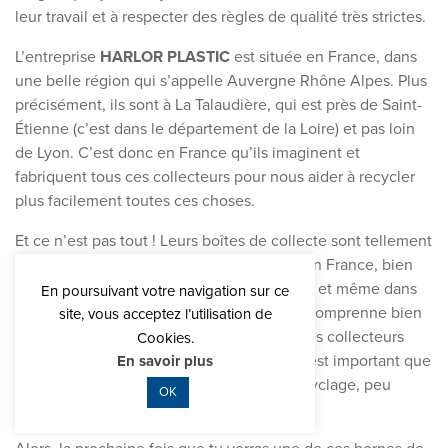
leur travail et à respecter des règles de qualité très strictes.
L’entreprise
HARLOR PLASTIC
est située en France, dans
une belle région qui s’appelle Auvergne Rhône Alpes. Plus
précisément, ils sont à La Talaudière, qui est près de Saint-
Étienne (c’est dans le département de la Loire) et pas loin
de Lyon. C’est donc en France qu’ils imaginent et
fabriquent tous ces collecteurs pour nous aider à recycler
plus facilement toutes ces choses.
Et ce n’est pas tout ! Leurs boîtes de collecte sont tellement
pratiques qu’on peut les trouver partout : en France, bien
sûr, mais aussi dans d’autres pays d’Europe et même dans
En poursuivant votre navigation sur ce
le monde entier ! Pour que tout le monde comprenne bien
site, vous acceptez l’utilisation de
comment les utiliser, les informations sur les collecteurs
Cookies.
sont traduites dans différentes langues. C’est important que
En savoir plus
chacun puisse participer facilement au recyclage, peu
OK
importe où il habite.